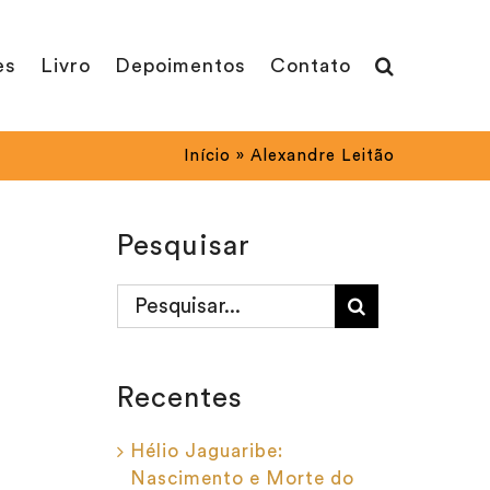
es
Livro
Depoimentos
Contato
Início
»
Alexandre Leitão
Pesquisar
Buscar
resultados
para:
Recentes
Hélio Jaguaribe:
Nascimento e Morte do