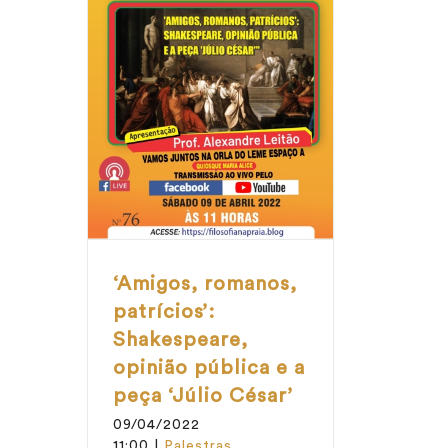
‘Amigos, romanos,
patrícios’:
Shakespeare,
opinião pública e a
peça ‘Júlio César’
09/04/2022
11:00
|
Palestras