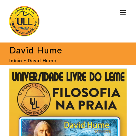
Ir
para
o
conteúdo
David Hume
Início
»
David Hume