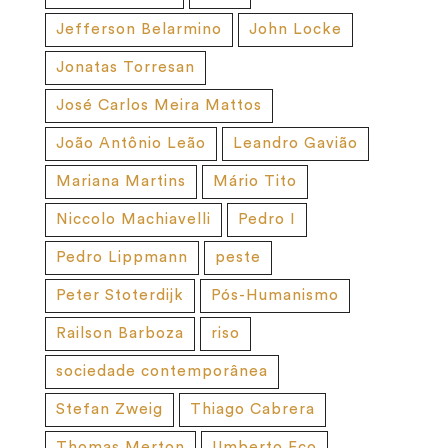
Jefferson Belarmino
John Locke
Jonatas Torresan
José Carlos Meira Mattos
João Antônio Leão
Leandro Gavião
Mariana Martins
Mário Tito
Niccolo Machiavelli
Pedro I
Pedro Lippmann
peste
Peter Stoterdijk
Pós-Humanismo
Railson Barboza
riso
sociedade contemporânea
Stefan Zweig
Thiago Cabrera
Thomas Merton
Umberto Eco