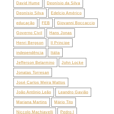
David Hume
Deonísio da Silva
Deonísio Silva
Edelcio Américo
educação
FEB
Giovanni Boccaccio
Governo Civil
Hans Jonas
Henri Bergson
Il Principe
independência
Itália
Jefferson Belarmino
John Locke
Jonatas Torresan
José Carlos Meira Mattos
João Antônio Leão
Leandro Gavião
Mariana Martins
Mário Tito
Niccolo Machiavelli
Pedro I