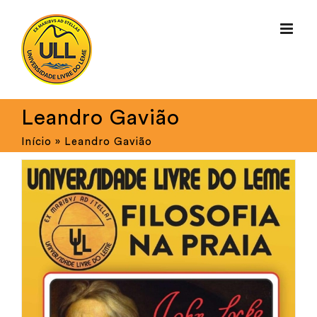
Ir
para
o
conteúdo
Leandro Gavião
Início
»
Leandro Gavião