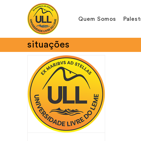
Ir
para
Quem Somos
Palest
o
conteúdo
situações