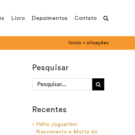
es
Livro
Depoimentos
Contato
Início
»
situações
Pesquisar
Buscar
resultados
para:
Recentes
Hélio Jaguaribe:
Nascimento e Morte do