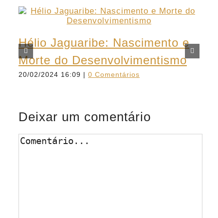
Hélio Jaguaribe: Nascimento e
D
Morte do Desenvolvimentismo
p
20/02/2024 16:09
|
0 Comentários
c
14
Deixar um comentário
Comentário