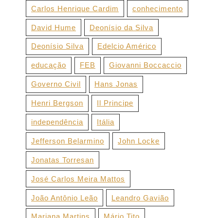
Carlos Henrique Cardim
conhecimento
David Hume
Deonísio da Silva
Deonísio Silva
Edelcio Américo
educação
FEB
Giovanni Boccaccio
Governo Civil
Hans Jonas
Henri Bergson
Il Principe
independência
Itália
Jefferson Belarmino
John Locke
Jonatas Torresan
José Carlos Meira Mattos
João Antônio Leão
Leandro Gavião
Mariana Martins
Mário Tito