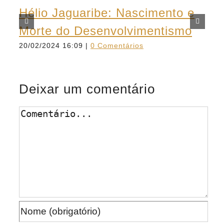
Hélio Jaguaribe: Nascimento e
D
Morte do Desenvolvimentismo
p
20/02/2024 16:09
|
0 Comentários
c
14
Deixar um comentário
Comentário