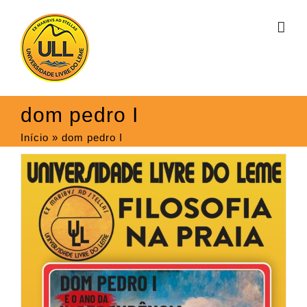
Ir
para
o
conteúdo
dom pedro I
Início
»
dom pedro I