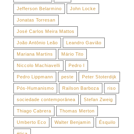
Jefferson Belarmino
John Locke
Jonatas Torresan
José Carlos Meira Mattos
João Antônio Leão
Leandro Gavião
Mariana Martins
Mário Tito
Niccolo Machiavelli
Pedro I
Pedro Lippmann
peste
Peter Stoterdijk
Pós-Humanismo
Railson Barboza
riso
sociedade contemporânea
Stefan Zweig
Thiago Cabrera
Thomas Merton
Umberto Eco
Walter Benjamin
Ésquilo
ética